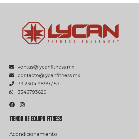
xm.ssentifnacyl@satnev
xm.ssentifnacyl@otcatnoc
75 / 9989 4032 33
0263976433
TIENDA DE EQUIPO FITNESS
Acondicionamiento