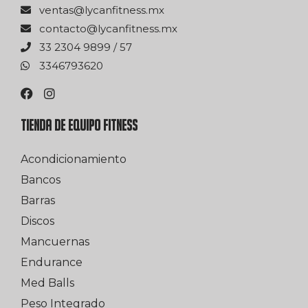
xm.ssentifnacyl@satnev
xm.ssentifnacyl@otcatnoc
75 / 9989 4032 33
0263976433
TIENDA DE EQUIPO FITNESS
Acondicionamiento
Bancos
Barras
Discos
Mancuernas
Endurance
Med Balls
Peso Integrado