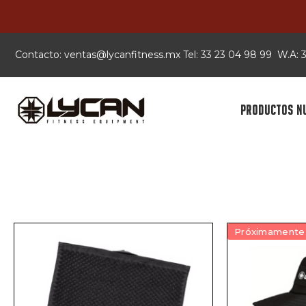
Contacto:
xm.ssentifnacyl@satnev
Tel: 33 23 04 98 99 W.A:
PRODUCTOS N
Próximamente 