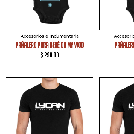
Accesorios e Indumentaria
Accesori
PAÑALERO PARA BEBÉ OH MY WOD
PAÑALERO
$
290.00