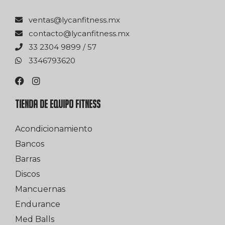
xm.ssentifnacyl@satnev
xm.ssentifnacyl@otcatnoc
75 / 9989 4032 33
0263976433
TIENDA DE EQUIPO FITNESS
Acondicionamiento
Bancos
Barras
Discos
Mancuernas
Endurance
Med Balls