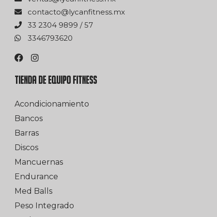
xm.ssentifnacyl@otcatnoc
75 / 9989 4032 33
0263976433
TIENDA DE EQUIPO FITNESS
Acondicionamiento
Bancos
Barras
Discos
Mancuernas
Endurance
Med Balls
Peso Integrado