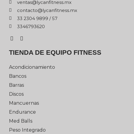
xm.ssentifnacyl@satnev
xm.ssentifnacyl@otcatnoc
75 / 9989 4032 33
0263976433
TIENDA DE EQUIPO FITNESS
Acondicionamiento
Bancos
Barras
Discos
Mancuernas
Endurance
Med Balls
Peso Integrado