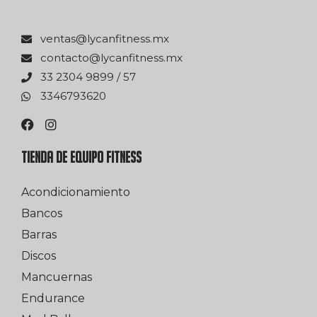
xm.ssentifnacyl@satnev
xm.ssentifnacyl@otcatnoc
75 / 9989 4032 33
0263976433
TIENDA DE EQUIPO FITNESS
Acondicionamiento
Bancos
Barras
Discos
Mancuernas
Endurance