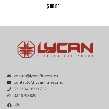
$
80.00
xm.ssentifnacyl@satnev
xm.ssentifnacyl@otcatnoc
75 / 9989 4032 33
0263976433