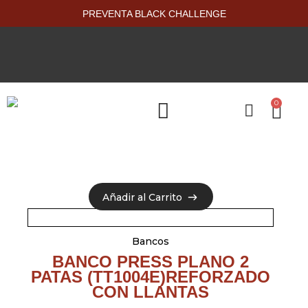
PREVENTA BLACK CHALLENGE
0
PRODUCTOS NUEVOS
Añadir al Carrito
Añadir al Carrito
Bancos
BANCO PRESS PLANO 2
PATAS (TT1004E)REFORZADO
CON LLANTAS