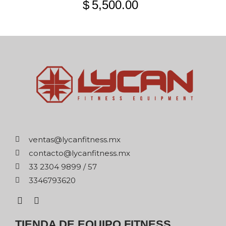
$
5,500.00
xm.ssentifnacyl@satnev
xm.ssentifnacyl@otcatnoc
75 / 9989 4032 33
0263976433
TIENDA DE EQUIPO FITNESS