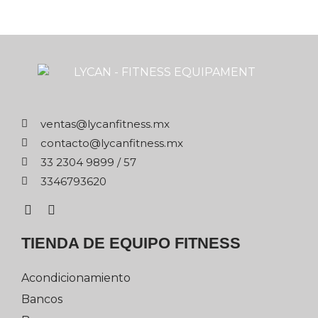
xm.ssentifnacyl@satnev
xm.ssentifnacyl@otcatnoc
75 / 9989 4032 33
0263976433
TIENDA DE EQUIPO FITNESS
Acondicionamiento
Bancos