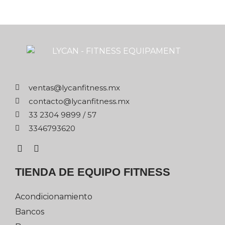
xm.ssentifnacyl@satnev
xm.ssentifnacyl@otcatnoc
75 / 9989 4032 33
0263976433
TIENDA DE EQUIPO FITNESS
Acondicionamiento
Bancos