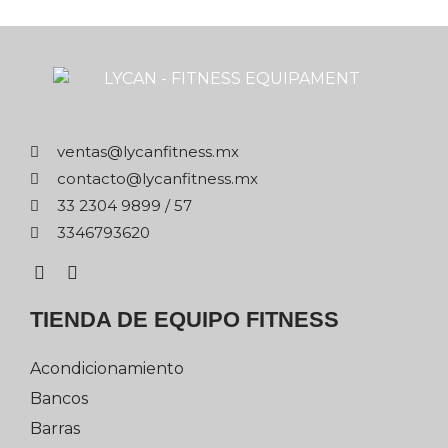
xm.ssentifnacyl@satnev
xm.ssentifnacyl@otcatnoc
75 / 9989 4032 33
0263976433
TIENDA DE EQUIPO FITNESS
Acondicionamiento
Bancos
Barras