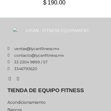
$
190.00
xm.ssentifnacyl@satnev
xm.ssentifnacyl@otcatnoc
75 / 9989 4032 33
0263976433
TIENDA DE EQUIPO FITNESS
Acondicionamiento
Bancos