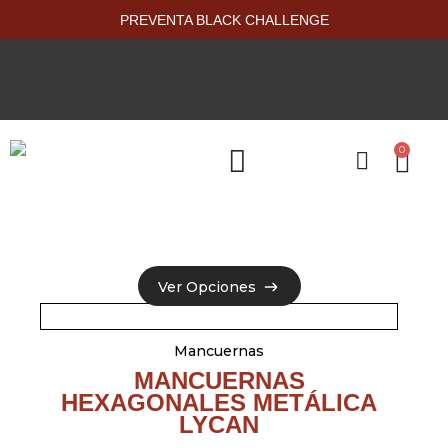
PREVENTA BLACK CHALLENGE
0
PRODUCTOS NUEVOS
Ver Opciones
Ver Opciones
Mancuernas
MANCUERNAS
HEXAGONALES METÁLICA
LYCAN