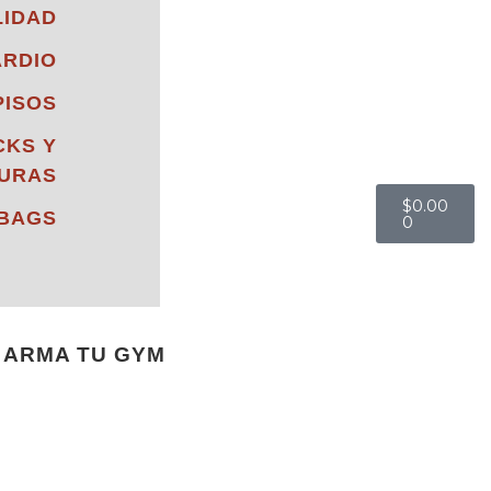
LIDAD
ARDIO
PISOS
CKS Y
URAS
$
0.00
 BAGS
0
ARMA TU GYM