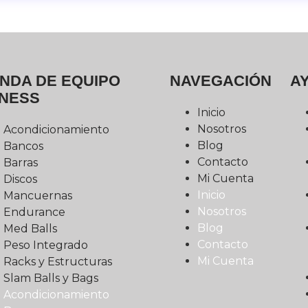
ENDA DE EQUIPO
NAVEGACIÓN
A
TNESS
Inicio
Nosotros
Acondicionamiento
Blog
Bancos
Contacto
Barras
Mi Cuenta
Discos
Inicio
Mancuernas
Nosotros
Endurance
Blog
Med Balls
Contacto
Peso Integrado
Mi Cuenta
Racks y Estructuras
Slam Balls y Bags
Acondicionamiento