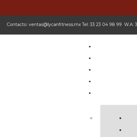
Contacto:
xm.ssentifnacyl@satnev
Tel: 33 23 04 98 99 W.A: