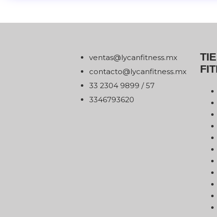
TI
xm.ssentifnacyl@satnev
FI
xm.ssentifnacyl@otcatnoc
75 / 9989 4032 33
0263976433