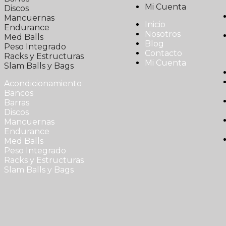
Mi Cuenta
Discos
Mancuernas
Inicio
Endurance
Nosotros
Med Balls
Blog
Peso Integrado
Contacto
Racks y Estructuras
Mi Cuenta
Slam Balls y Bags
Acondicionamiento
Bancos
Barras
Discos
Mancuernas
Endurance
Med Balls
Peso Integrado
Racks y Estructuras
Slam Balls y Bags