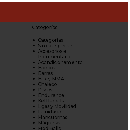
Categorías
Categorías
Sin categorizar
Accesorios e
Indumentaria
Acondicionamiento
Bancos
Barras
Box y MMA
Chaleco
Discos
Endurance
Kettlebells
Ligas y Movilidad
Liquidacion
Mancuernas
Máquinas
Med Balls