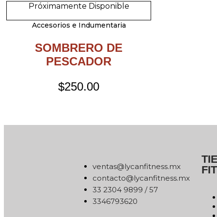
Próximamente Disponible
Accesorios e Indumentaria
SOMBRERO DE
PESCADOR
$
250.00
TI
xm.ssentifnacyl@satnev
FI
xm.ssentifnacyl@otcatnoc
75 / 9989 4032 33
0263976433