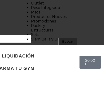
Outlet
Peso Integrado
Pisos
Productos Nuevos
Promociones
Racks y
Estructuras
Sets
Slam Balls y Bags
Buscar
LIQUIDACIÓN
$
0.00
0
ARMA TU GYM