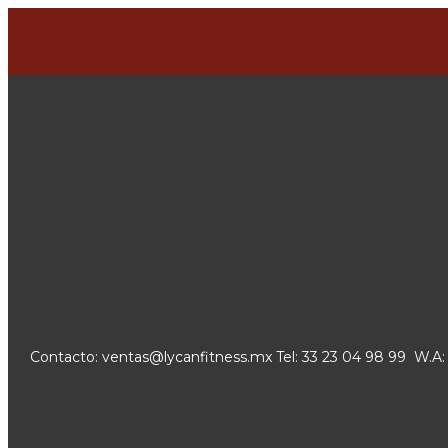
Contacto:
xm.ssentifnacyl@satnev
Tel: 33 23 04 98 99 W.A