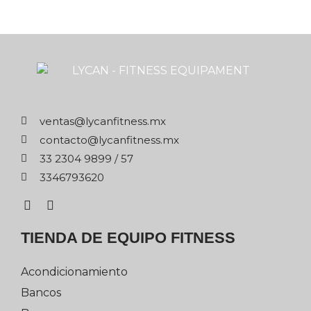
xm.ssentifnacyl@satnev
xm.ssentifnacyl@otcatnoc
75 / 9989 4032 33
0263976433
TIENDA DE EQUIPO FITNESS
Acondicionamiento
Bancos