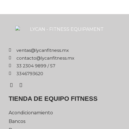
xm.ssentifnacyl@satnev
xm.ssentifnacyl@otcatnoc
75 / 9989 4032 33
0263976433
TIENDA DE EQUIPO FITNESS
Acondicionamiento
Bancos