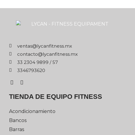
xm.ssentifnacyl@satnev
xm.ssentifnacyl@otcatnoc
75 / 9989 4032 33
0263976433
TIENDA DE EQUIPO FITNESS
Acondicionamiento
Bancos
Barras