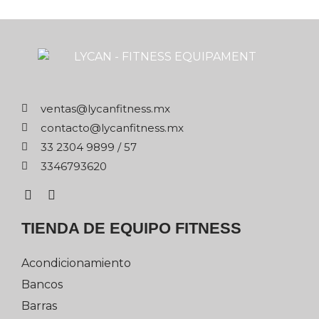
xm.ssentifnacyl@satnev
xm.ssentifnacyl@otcatnoc
75 / 9989 4032 33
0263976433
TIENDA DE EQUIPO FITNESS
Acondicionamiento
Bancos
Barras