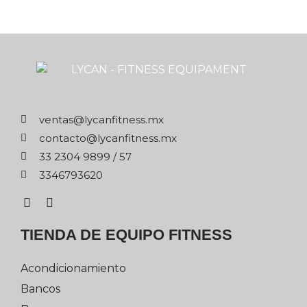
xm.ssentifnacyl@satnev
xm.ssentifnacyl@otcatnoc
75 / 9989 4032 33
0263976433
TIENDA DE EQUIPO FITNESS
Acondicionamiento
Bancos