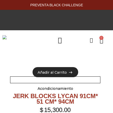
PREVENTA BLACK CHALLENGE
0
PRODUCTOS NUEVOS
Añadir al Carrito
Añadir al Carrito
Acondicionamiento
JERK BLOCKS LYCAN 91CM*
51 CM* 94CM
$
15,300.00