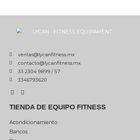
xm.ssentifnacyl@satnev
xm.ssentifnacyl@otcatnoc
75 / 9989 4032 33
0263976433
TIENDA DE EQUIPO FITNESS
Acondicionamiento
Bancos