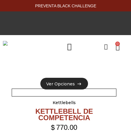
PREVENTA BLACK CHALLENGE
0
PRODUCTOS NUEVOS
Ver Opciones
Ver Opciones
Kettlebells
KETTLEBELL DE
COMPETENCIA
$
770.00