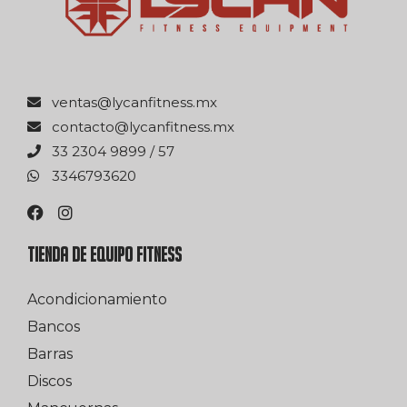
xm.ssentifnacyl@satnev
xm.ssentifnacyl@otcatnoc
75 / 9989 4032 33
0263976433
TIENDA DE EQUIPO FITNESS
Acondicionamiento
Bancos
Barras
Discos