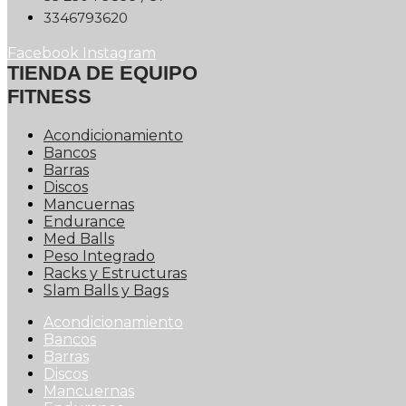
0263976433
Facebook
Instagram
TIENDA DE EQUIPO
FITNESS
Acondicionamiento
Bancos
Barras
Discos
Mancuernas
Endurance
Med Balls
Peso Integrado
Racks y Estructuras
Slam Balls y Bags
Acondicionamiento
Bancos
Barras
Discos
Mancuernas