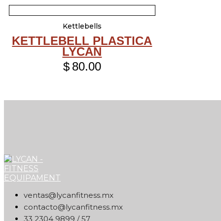
Kettlebells
KETTLEBELL PLASTICA
LYCAN
$
80.00
xm.ssentifnacyl@satnev
xm.ssentifnacyl@otcatnoc
75 / 9989 4032 33