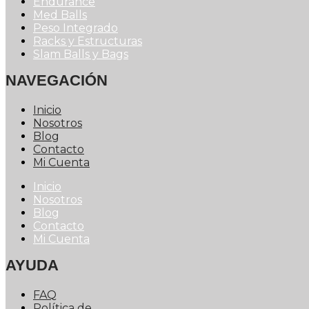
Endurance
Med Balls
Peso Integrado
Racks y Estructuras
Slam Balls y Bags
NAVEGACIÓN
Inicio
Nosotros
Blog
Contacto
Mi Cuenta
Inicio
Nosotros
Blog
Contacto
Mi Cuenta
AYUDA
FAQ
Política de