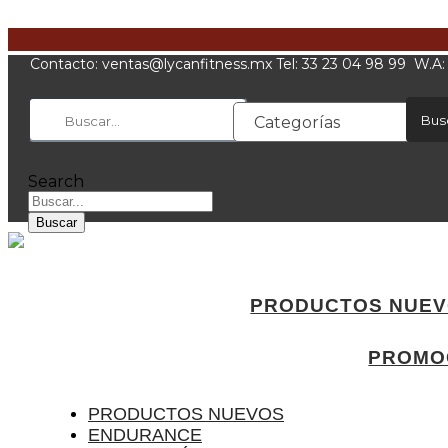
Ir
al
contenido
Contacto:
xm.ssentifnacyl@satnev
Tel: 33 23 04 98 99 W.A
Bus
Categorías
Search
Buscar
PRODUCTOS NUE
PROMO
PRODUCTOS NUEVOS
ENDURANCE