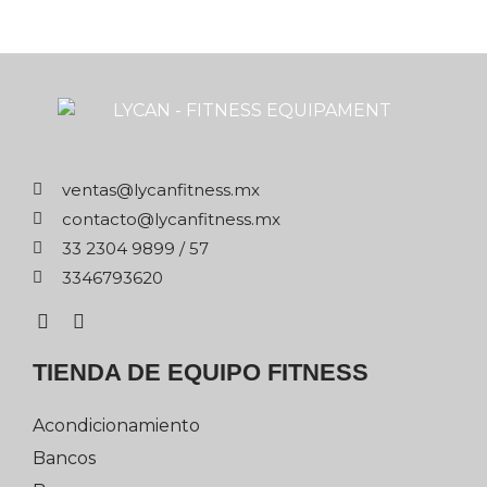
xm.ssentifnacyl@satnev
xm.ssentifnacyl@otcatnoc
75 / 9989 4032 33
0263976433
TIENDA DE EQUIPO FITNESS
Acondicionamiento
Bancos