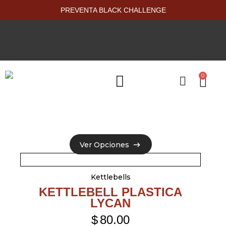
PREVENTA BLACK CHALLENGE
0
PRODUCTOS NUEVOS
Ver Opciones
Ver Opciones
Kettlebells
KETTLEBELL PLASTICA
LYCAN
$
80.00