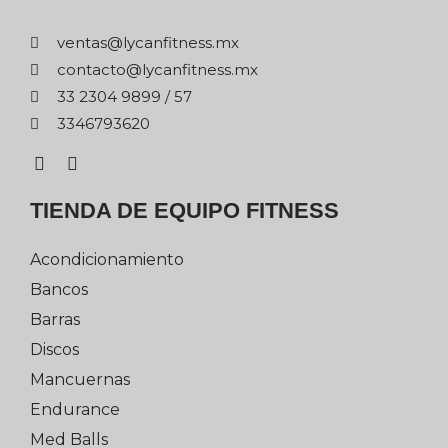
xm.ssentifnacyl@satnev
xm.ssentifnacyl@otcatnoc
75 / 9989 4032 33
0263976433
TIENDA DE EQUIPO FITNESS
Acondicionamiento
Bancos
Barras
Discos
Mancuernas
Endurance
Med Balls