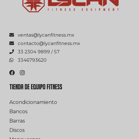
xm.ssentifnacyl@satnev
xm.ssentifnacyl@otcatnoc
75 / 9989 4032 33
0263976433
TIENDA DE EQUIPO FITNESS
Acondicionamiento
Bancos
Barras
Discos