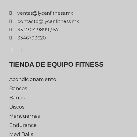
xm.ssentifnacyl@satnev
xm.ssentifnacyl@otcatnoc
75 / 9989 4032 33
0263976433
TIENDA DE EQUIPO FITNESS
Acondicionamiento
Bancos
Barras
Discos
Mancuernas
Endurance
Med Balls