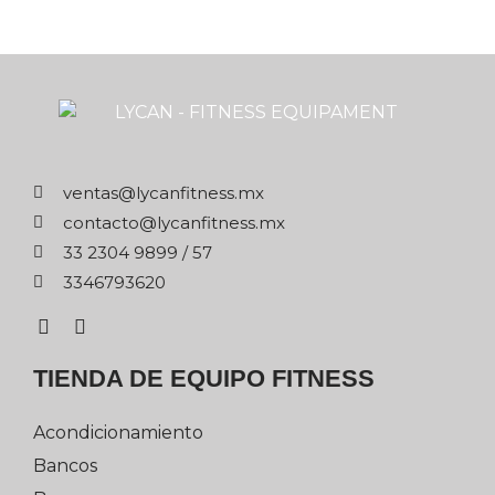
xm.ssentifnacyl@satnev
xm.ssentifnacyl@otcatnoc
75 / 9989 4032 33
0263976433
TIENDA DE EQUIPO FITNESS
Acondicionamiento
Bancos