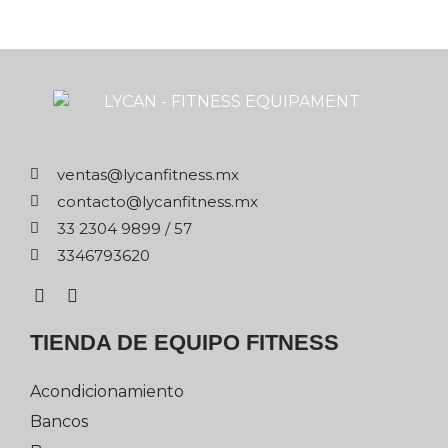
xm.ssentifnacyl@satnev
xm.ssentifnacyl@otcatnoc
75 / 9989 4032 33
0263976433
TIENDA DE EQUIPO FITNESS
Acondicionamiento
Bancos