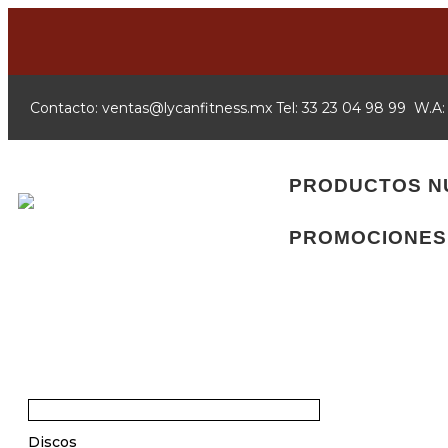
Contacto:
xm.ssentifnacyl@satnev
Tel: 33 23 04 98 99 W.A
PRODUCTOS N
PROMOCIONES
Discos