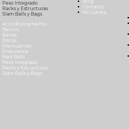
Blog
Peso Integrado
Contacto
Racks y Estructuras
Mi Cuenta
Slam Balls y Bags
Acondicionamiento
Bancos
Barras
Discos
Mancuernas
Endurance
Med Balls
Peso Integrado
Racks y Estructuras
Slam Balls y Bags