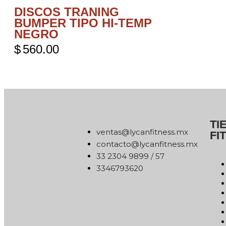
DISCOS TRANING
BUMPER TIPO HI-TEMP
NEGRO
$
560.00
TI
xm.ssentifnacyl@satnev
FI
xm.ssentifnacyl@otcatnoc
75 / 9989 4032 33
0263976433