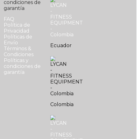
condiciones de
garantía
FAQ
Política de
Privacidad
Políticas de
Envío
Ecuador
Términos &
Condiciones
Políticas y
condiciones de
garantía
Colombia