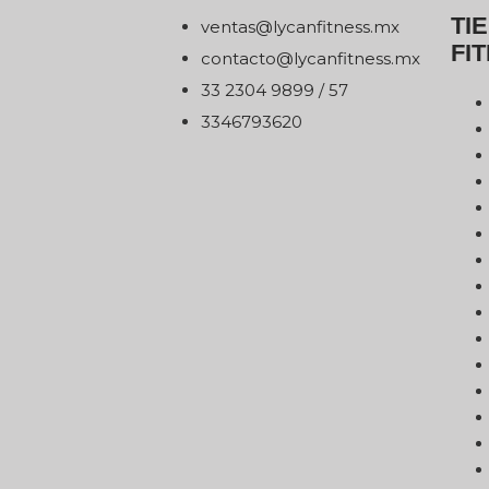
TI
xm.ssentifnacyl@satnev
FI
xm.ssentifnacyl@otcatnoc
75 / 9989 4032 33
0263976433