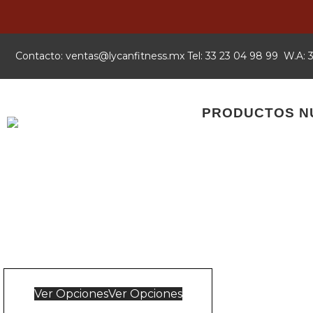
Contacto:
xm.ssentifnacyl@satnev
Tel: 33 23 04 98 99 W.A:
PRODUCTOS N
Ver Opciones
Ver Opciones