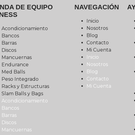
ENDA DE EQUIPO
NAVEGACIÓN
A
TNESS
Inicio
Nosotros
Acondicionamiento
Blog
Bancos
Contacto
Barras
Mi Cuenta
Discos
Inicio
Mancuernas
Nosotros
Endurance
Blog
Med Balls
Contacto
Peso Integrado
Mi Cuenta
Racks y Estructuras
Slam Balls y Bags
Acondicionamiento
Bancos
Barras
Discos
Mancuernas