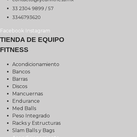
75 / 9989 4032 33
0263976433
Facebook
Instagram
TIENDA DE EQUIPO
FITNESS
Acondicionamiento
Bancos
Barras
Discos
Mancuernas
Endurance
Med Balls
Peso Integrado
Racks y Estructuras
Slam Balls y Bags