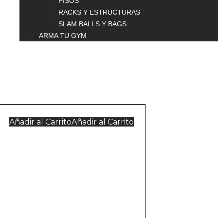
PISOS
RACKS Y ESTRUCTURAS
SLAM BALLS Y BAGS
ARMA TU GYM
$
0.00
0
Carrito
Añadir al Carrito
Añadir al Carrito