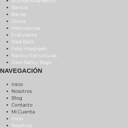
Acondicionamiento
Bancos
Barras
Discos
Mancuernas
Endurance
Med Balls
Peso Integrado
Racks y Estructuras
Slam Balls y Bags
NAVEGACIÓN
Inicio
Nosotros
Blog
Contacto
Mi Cuenta
Inicio
Nosotros