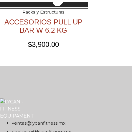
Racks y Estructuras
ACCESORIOS PULL UP
BAR W 6.2 KG
$
3,900.00
xm.ssentifnacyl@satnev
xm.ssentifnacyl@otcatnoc