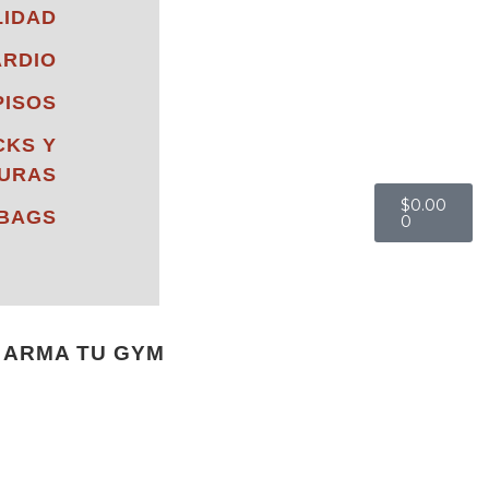
LIDAD
ARDIO
PISOS
CKS Y
URAS
$
0.00
 BAGS
0
ARMA TU GYM