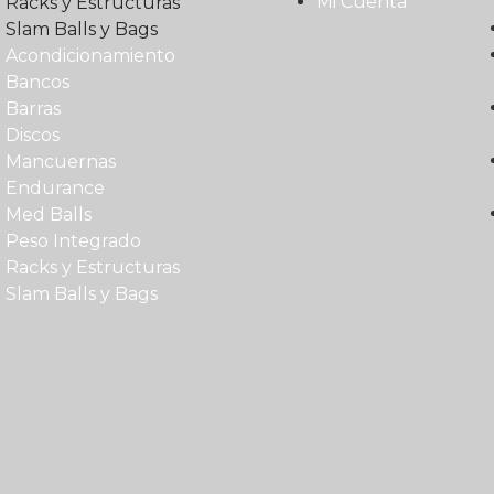
Mi Cuenta
Racks y Estructuras
Slam Balls y Bags
Acondicionamiento
Bancos
Barras
Discos
Mancuernas
Endurance
Med Balls
Peso Integrado
Racks y Estructuras
Slam Balls y Bags