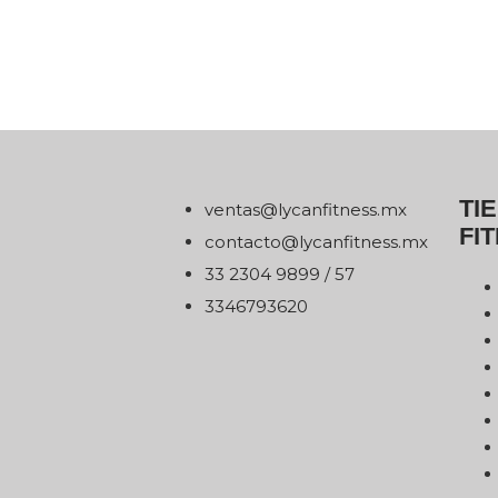
TI
xm.ssentifnacyl@satnev
FI
xm.ssentifnacyl@otcatnoc
75 / 9989 4032 33
0263976433