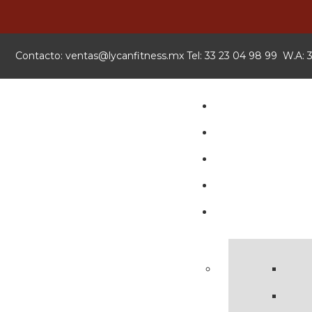
Contacto:
xm.ssentifnacyl@satnev
Tel: 33 23 04 98 99 W.A: