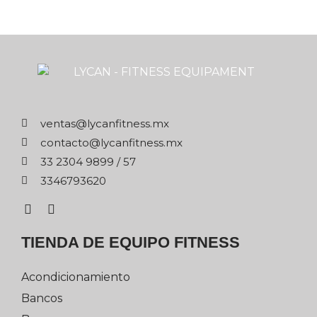
xm.ssentifnacyl@satnev
xm.ssentifnacyl@otcatnoc
75 / 9989 4032 33
0263976433
TIENDA DE EQUIPO FITNESS
Acondicionamiento
Bancos