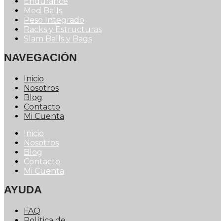
Endurance
Med Balls
Peso Integrado
Racks y Estructuras
Slam Balls y Bags
NAVEGACIÓN
Inicio
Nosotros
Blog
Contacto
Mi Cuenta
Inicio
Nosotros
Blog
Contacto
Mi Cuenta
AYUDA
FAQ
Política de