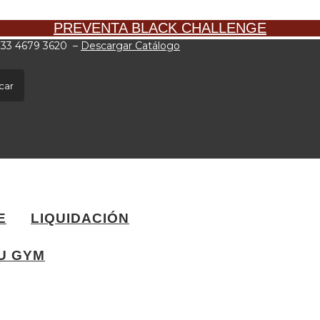
PREVENTA BLACK CHALLENGE
: 33 4679 3620
–
Descargar Catálogo
car
E
LIQUIDACIÓN
U GYM