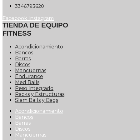
0263976433
Facebook
Instagram
TIENDA DE EQUIPO
FITNESS
Acondicionamiento
Bancos
Barras
Discos
Mancuernas
Endurance
Med Balls
Peso Integrado
Racks y Estructuras
Slam Balls y Bags
Acondicionamiento
Bancos
Barras
Discos
Mancuernas