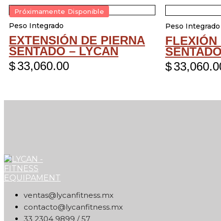
Próximamente Disponible
Peso Integrado
Peso Integrado
EXTENSIÓN DE PIERNA
FLEXIÓN
SENTADO – LYCAN
SENTAD
$
33,060.00
$
33,060.0
xm.ssentifnacyl@satnev
xm.ssentifnacyl@otcatnoc
75 / 9989 4032 33