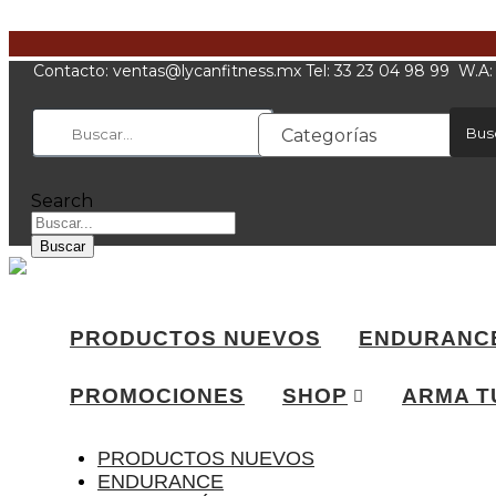
Ir
al
contenido
Contacto:
xm.ssentifnacyl@satnev
Tel: 33 23 04 98 99 W.A
Bus
Categorías
Search
Buscar
PRODUCTOS NUEVOS
ENDURANC
PROMOCIONES
SHOP
ARMA T
PRODUCTOS NUEVOS
ENDURANCE