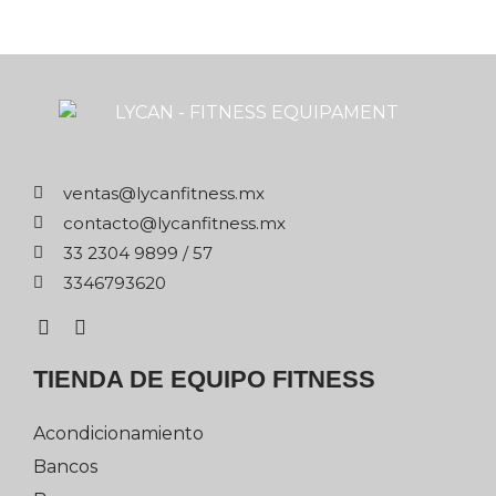
xm.ssentifnacyl@satnev
xm.ssentifnacyl@otcatnoc
75 / 9989 4032 33
0263976433
TIENDA DE EQUIPO FITNESS
Acondicionamiento
Bancos