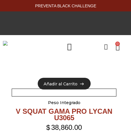
PREVENTA BLACK CHALLENGE
0
PRODUCTOS NUEVOS
Añadir al Carrito
Añadir al Carrito
Peso Integrado
V SQUAT GAMA PRO LYCAN
U3065
$
38,860.00