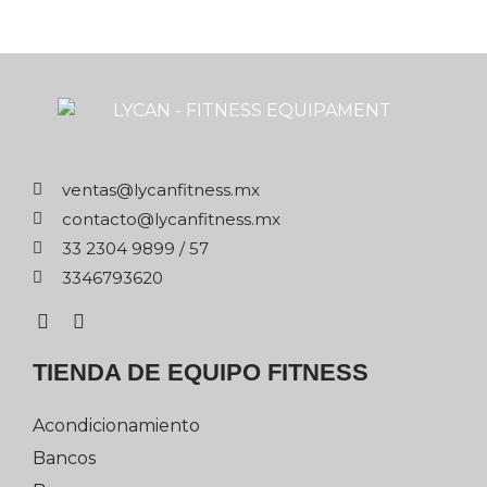
xm.ssentifnacyl@satnev
xm.ssentifnacyl@otcatnoc
75 / 9989 4032 33
0263976433
TIENDA DE EQUIPO FITNESS
Acondicionamiento
Bancos