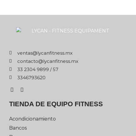
xm.ssentifnacyl@satnev
xm.ssentifnacyl@otcatnoc
75 / 9989 4032 33
0263976433
TIENDA DE EQUIPO FITNESS
Acondicionamiento
Bancos