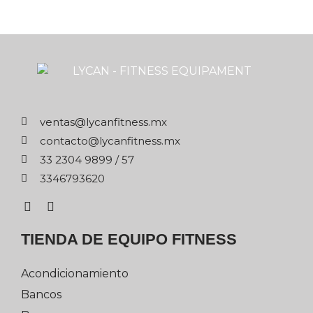
xm.ssentifnacyl@satnev
xm.ssentifnacyl@otcatnoc
75 / 9989 4032 33
0263976433
TIENDA DE EQUIPO FITNESS
Acondicionamiento
Bancos