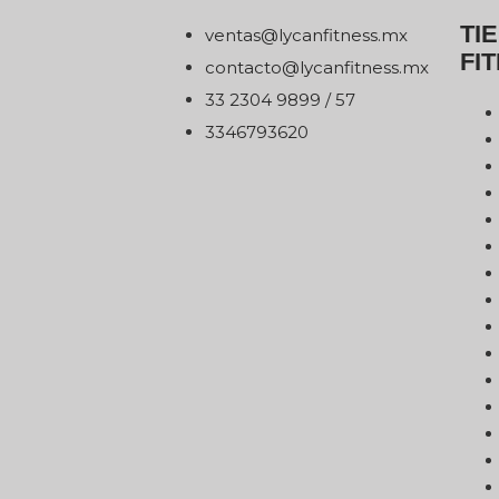
TI
xm.ssentifnacyl@satnev
FI
xm.ssentifnacyl@otcatnoc
75 / 9989 4032 33
0263976433