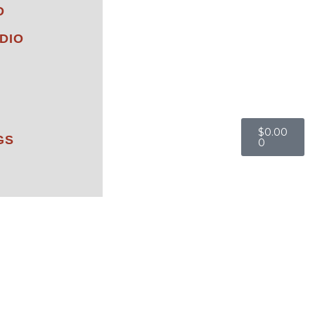
D
DIO
$
0.00
GS
0