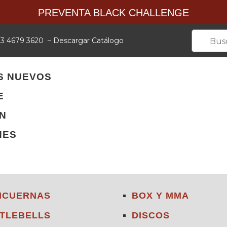
PREVENTA BLACK CHALLENGE
 33 4679 3620
–
Descargar Catálogo
S NUEVOS
E
ÓN
NES
NCUERNAS
BOX Y MMA
TLEBELLS
DISCOS