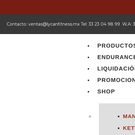
Contacto:
xm.ssentifnacyl@satnev
Tel: 33 23 04 98 99 W.A:
PRODUCTO
ENDURANC
LIQUIDACI
PROMOCIO
SHOP
MA
KET