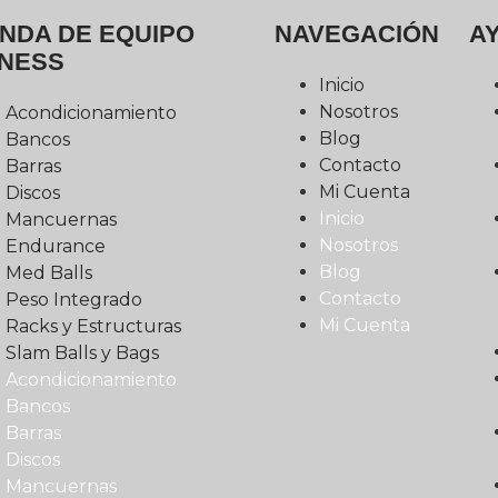
ENDA DE EQUIPO
NAVEGACIÓN
A
TNESS
Inicio
Nosotros
Acondicionamiento
Blog
Bancos
Contacto
Barras
Mi Cuenta
Discos
Inicio
Mancuernas
Nosotros
Endurance
Blog
Med Balls
Contacto
Peso Integrado
Mi Cuenta
Racks y Estructuras
Slam Balls y Bags
Acondicionamiento
Bancos
Barras
Discos
Mancuernas