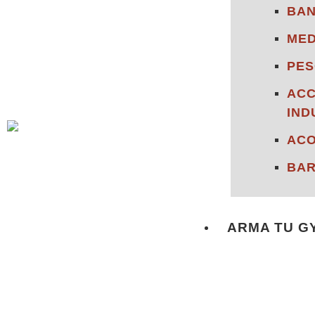
BA
MED
PES
ACC
IND
ACO
BA
ARMA TU G