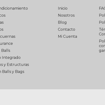
ndicionamiento
Inicio
FA
cos
Nosotros
Pol
as
Blog
Pol
os
Contacto
Té
Co
cuernas
Mi Cuenta
Pol
urance
con
Balls
gar
o Integrado
s y Estructuras
 Balls y Bags