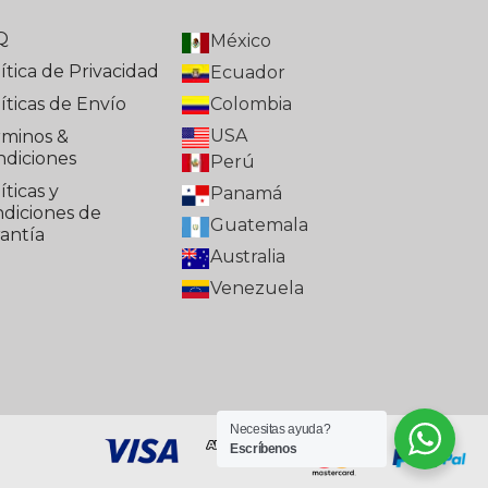
Q
México
ítica de Privacidad
Ecuador
íticas de Envío
Colombia
USA
rminos &
ndiciones
Perú
íticas y
Panamá
diciones de
Guatemala
antía
Australia
Venezuela
Necesitas ayuda?
Escríbenos