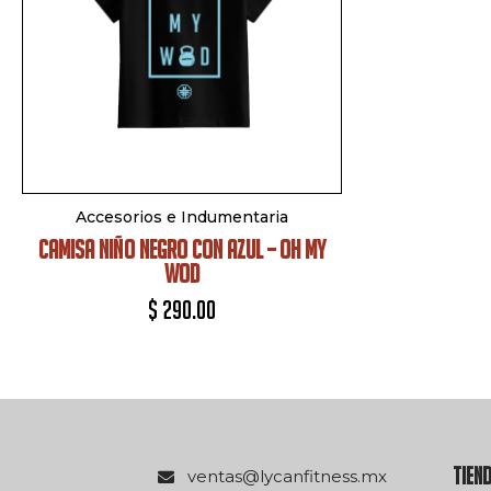
Accesorios e Indumentaria
CAMISA NIÑO NEGRO CON AZUL – OH MY
WOD
$
290.00
TIEN
xm.ssentifnacyl@satnev