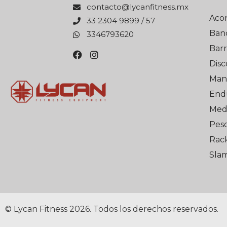
xm.ssentifnacyl@otcatnoc
Aco
75 / 9989 4032 33
Ban
0263976433
Barr
Disc
Man
End
Med 
Pes
Rack
Slam
© Lycan Fitness 2026. Todos los derechos reservados.