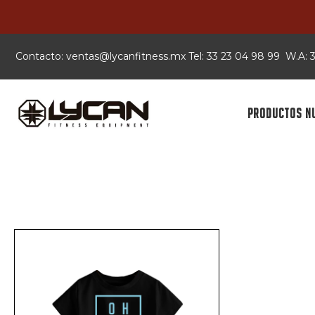
Contacto:
xm.ssentifnacyl@satnev
Tel: 33 23 04 98 99 W.A:
PRODUCTOS N