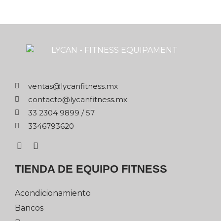
xm.ssentifnacyl@satnev
xm.ssentifnacyl@otcatnoc
75 / 9989 4032 33
0263976433
TIENDA DE EQUIPO FITNESS
Acondicionamiento
Bancos