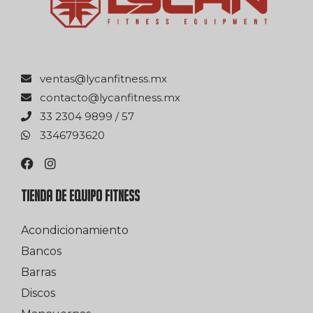
xm.ssentifnacyl@satnev
xm.ssentifnacyl@otcatnoc
75 / 9989 4032 33
0263976433
TIENDA DE EQUIPO FITNESS
Acondicionamiento
Bancos
Barras
Discos