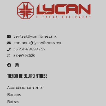
xm.ssentifnacyl@satnev
xm.ssentifnacyl@otcatnoc
75 / 9989 4032 33
0263976433
TIENDA DE EQUIPO FITNESS
Acondicionamiento
Bancos
Barras