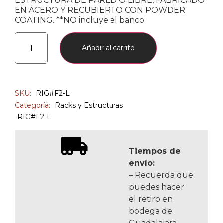
ESTRUCTURA DE PARED O LIBRE, FABRICADO
EN ACERO Y RECUBIERTO CON POWDER
COATING. **NO incluye el banco
Añadir al carrito
SKU:
RIG#F2-L
Categoría:
Racks y Estructuras
RIG#F2-L
Tiempos de
envío:
– Recuerda que
puedes hacer
el retiro en
bodega de
Guadalajara