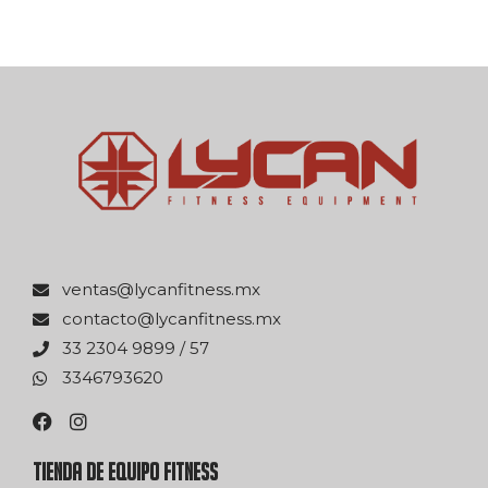
xm.ssentifnacyl@satnev
xm.ssentifnacyl@otcatnoc
75 / 9989 4032 33
0263976433
TIENDA DE EQUIPO FITNESS