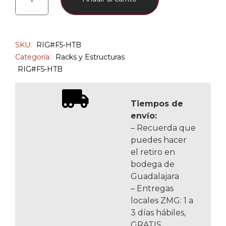
SKU:
RIG#F5-HTB
Categoría:
Racks y Estructuras
RIG#F5-HTB
Tiempos de
envío:
– Recuerda que
puedes hacer
el retiro en
bodega de
Guadalajara
– Entregas
locales ZMG: 1 a
3 días hábiles,
GRATIS.