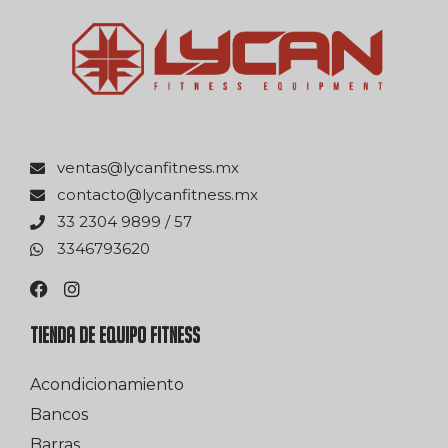
xm.ssentifnacyl@satnev
xm.ssentifnacyl@otcatnoc
75 / 9989 4032 33
0263976433
TIENDA DE EQUIPO FITNESS
Acondicionamiento
Bancos
Barras