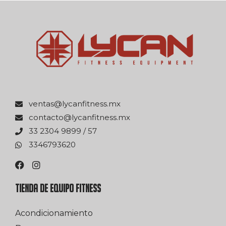
xm.ssentifnacyl@satnev
xm.ssentifnacyl@otcatnoc
75 / 9989 4032 33
0263976433
TIENDA DE EQUIPO FITNESS
Acondicionamiento