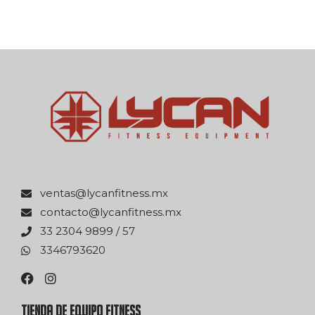
xm.ssentifnacyl@satnev
xm.ssentifnacyl@otcatnoc
75 / 9989 4032 33
0263976433
TIENDA DE EQUIPO FITNESS