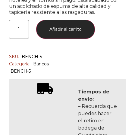
hoteles y entornos sin pago. Está acabado con
un acolchado de espuma de alta calidad y
tapicería resistente a las rasgaduras.
Añadir al carrito
SKU:
BENCH-5
Categoría:
Bancos
BENCH-5
Tiempos de
envío:
– Recuerda que
puedes hacer
el retiro en
bodega de