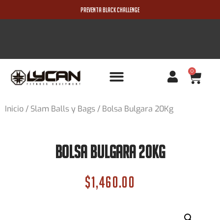
PREVENTA BLACK CHALLENGE
0
PRODUCTOS NUEVOS
Inicio
/
Slam Balls y Bags
/ Bolsa Bulgara 20Kg
Bolsa Bulgara 20Kg
$
1,460.00