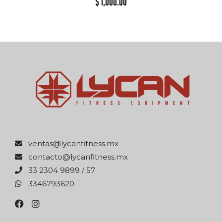
$
1,000.00
xm.ssentifnacyl@satnev
xm.ssentifnacyl@otcatnoc
75 / 9989 4032 33
0263976433