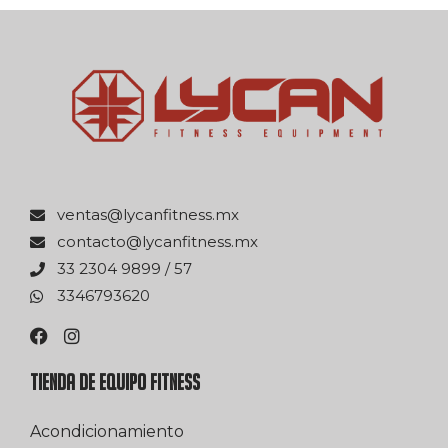
xm.ssentifnacyl@satnev
xm.ssentifnacyl@otcatnoc
75 / 9989 4032 33
0263976433
TIENDA DE EQUIPO FITNESS
Acondicionamiento